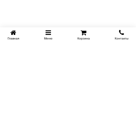
Купить в 1 клик
Главная
Меню
Корзина
Контакты
SPB-KROVATI.RU
+7 (812) 415-88-72
СПБ
+7 (495) 308-38-91
МСК
Работаем с 9:00 до 22:00 каждый Божий день :)
Заказать обратный звонок
ПРОИЗВОДИТЕЛИ КРОВАТЕЙ