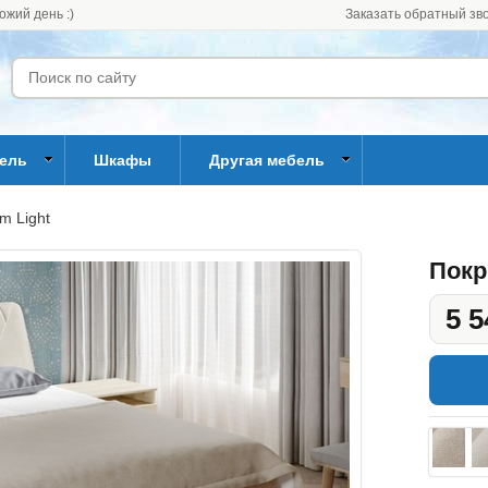
ожий день :)
Заказать обратный зв
бель
Шкафы
Другая мебель
m Light
Покр
5 5