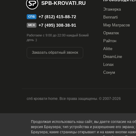
ПРОИЗВОДИТЕЛ
SPB-KROVATI.RU
Этажерка
+7 (812) 415-88-72
СПБ
Bennarti
+7 (495) 308-38-91
Мир Матрасов
МСК
Орматек
Работаем с 9:00 до 22:00 каждый Божий
день :)
Райтон
Alitte
Заказать обратный звонок
DreamLine
Lonax
Сонум
спб кровати home. Все права защищены. © 2007-2026
Продолжая использовать наш сайт, вы даете согласие на об
версия Браузера; тип устройства и разрешение его экрана; 
Браузера; какие страницы открывает и на какие кнопки наж