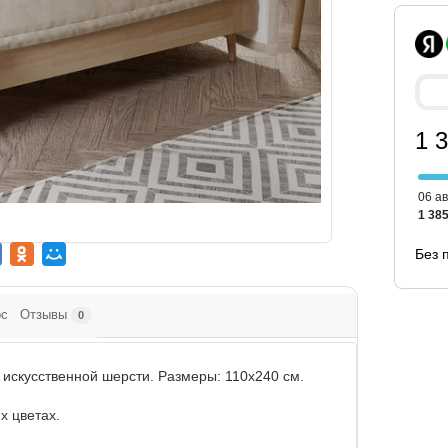
1 
06 ав
1 385
Без 
ос
Отзывы
0
 искусственной шерсти. Размеры: 110х240 см.
х цветах.