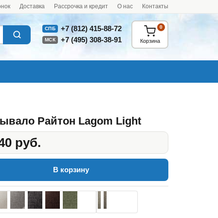
онок
Доставка
Рассрочка и кредит
О нас
Контакты
0
+7 (812) 415-88-72
СПБ
+7 (495) 308-38-91
МСК
Корзина
ывало Райтон Lagom Light
40 руб.
В корзину