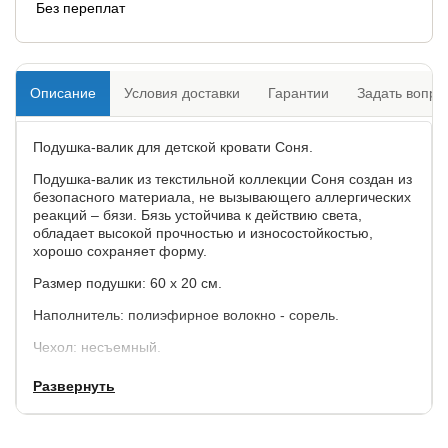
Без переплат
Описание
Условия доставки
Гарантии
Задать вопро
Подушка-валик для детской кровати Соня.
Подушка-валик из текстильной коллекции Соня создан из
безопасного материала, не вызывающего аллергических
реакций – бязи. Бязь устойчива к действию света,
обладает высокой прочностью и износостойкостью,
хорошо сохраняет форму.
Размер подушки: 60 х 20 см.
Наполнитель: полиэфирное волокно - сорель.
Чехол: несъемный.
Цвет на выбор: Зигзаг небесный/Звездопад на сером и
Развернуть
Зигзаг коралловый/Пряники коралловый.