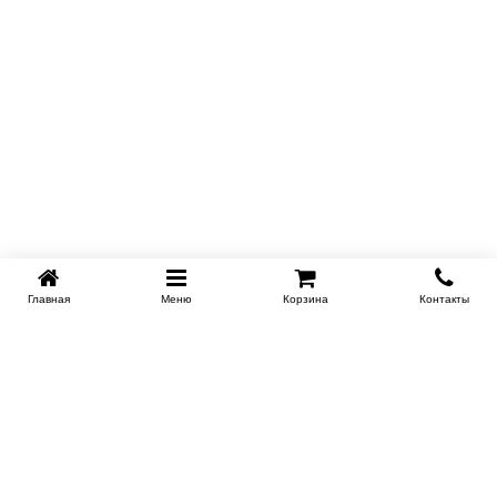
Главная
Меню
Корзина
Контакты
SPB-KROVATI.RU
+7 (812) 415-88-72
СПБ
+7 (495) 308-38-91
МСК