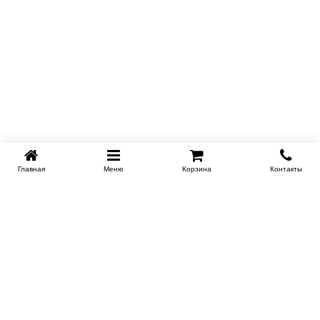
Главная
Меню
Корзина
Контакты
SPB-KROVATI.RU
+7 (812) 415-88-72
СПБ
+7 (495) 308-38-91
МСК
Работаем с 9:00 до 22:00 каждый Божий день :)