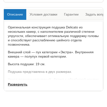
Описание
Условия доставки
Гарантии
Задать вопро
Оригинальная конструкция подушка Delicato из
нескольких камер, с наполнителем различной степени
упругости, обеспечивает оптимальную поддержку головы
и способствует расслаблению шейного отдела
позвоночника.
Внешний слой — пух категории «Экстра». Внутренняя
камера — полупух первой категории.
Высота подушки: 19 см.
Подушка представлена в двух размерах.
Чехол подушки несъемный: батист с обработкой ионами
серебра (100% хлопок), очень комфортный
Развернуть
износостойкий.
Допускается отклонения по длине и ширине ± 5%, по
высоте ± 1 см.