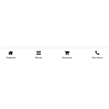
Главная
Меню
Корзина
Контакты
SPB-KROVATI.RU
+7 (812) 415-88-72
СПБ
+7 (495) 308-38-91
МСК
Работаем с 9:00 до 22:00 каждый Божий день :)