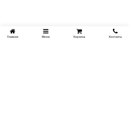
Главная
Меню
Корзина
Контакты
SPB-KROVATI.RU
+7 (812) 415-88-72
СПБ
+7 (495) 308-38-91
МСК
Работаем с 9:00 до 22:00 каждый Божий день :)
Заказать обратный звонок
ПРОИЗВОДИТЕЛИ КРОВАТЕЙ