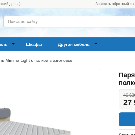
ожий день :)
Заказать обратный зв
бель
Шкафы
Другая мебель
ь Minima Light c полкой в изголовье
Паря
полк
46 63
27 