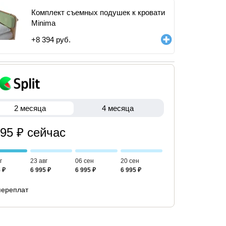
Комплект съемных подушек к кровати
Minima
+
8 394
руб.
2 месяца
4 месяца
995 ₽ сейчас
г
23 авг
06 сен
20 сен
 ₽
6 995 ₽
6 995 ₽
6 995 ₽
переплат