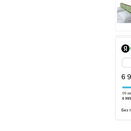
02 см (2 подушки)
 сможете купить. проконсультировавшись с
екомендуемых.
бель: прикроватные тумбы и комод.
6 
им изголовьем и полкой
гче и подходит для современных интерьеров, а
09 ав
 или окнами за спальным местом.
6 995
Без 
бно разместить телефон, книгу, очки или ночник,