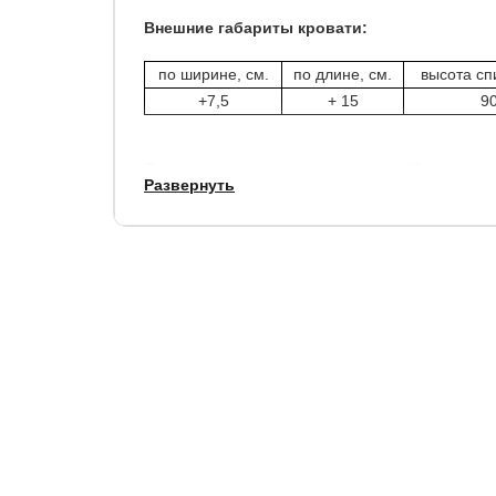
Внешние габариты кровати:
по ширине, см.
по длине, см.
высота сп
+7,5
+ 15
9
Просвет между кроватью и полом - 10 см.
Развернуть
Углубление под матрас: 6 см.
Кровати можно укомплектовать накладными под
Общая ширина подушек соответствует ширине и
Спальное место 80 см — ширина подушки 86
Спальное место 90 см — ширина подушки 96
Спальное место 120 см — ширина подушки 6
Спальное место 140 см — ширина подушки 7
Спальное место 160 см — ширина подушки 8
Спальное место 180 см — ширина подушки 9