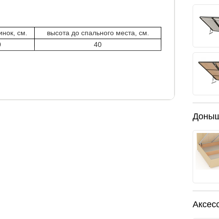
инок, см.
высота до спального места, см.
0
40
ушками в 140 вариантах цветов и тканей
Доны
зголовья кровати.
 см (1 подушка)
 см (1 подушка)
2 см (2 подушки)
2 см (2 подушки)
2 см (2 подушки)
Аксес
2 см (2 подушки)