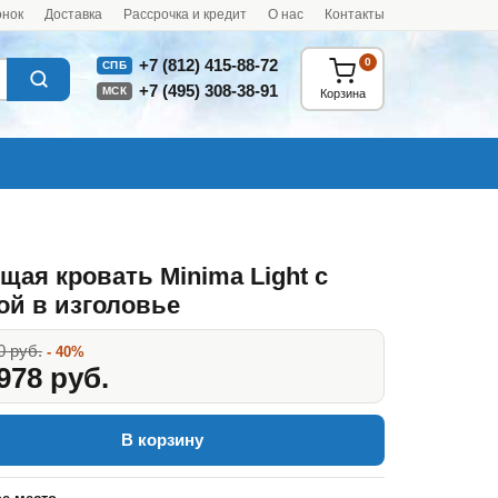
онок
Доставка
Рассрочка и кредит
О нас
Контакты
0
+7 (812) 415-88-72
СПБ
+7 (495) 308-38-91
МСК
Корзина
щая кровать Minima Light c
ой в изголовье
0 руб.
- 40%
978 руб.
В корзину