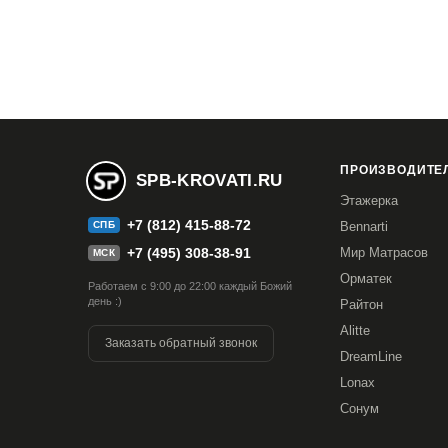
Да, кровать имеет устойчивое основание и уси
нагрузку без шатания и скрипов.
ПРОИЗВОДИТЕЛ
SPB-KROVATI.RU
Этажерка
+7 (812) 415-88-72
СПБ
Bennarti
+7 (495) 308-38-91
Мир Матрасов
МСК
Орматек
Работаем с 9:00 до 22:00 каждый Божий
день :)
Райтон
Alitte
Заказать обратный звонок
DreamLine
Lonax
Сонум