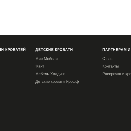
ленный каркас, рассчитанный на ежедневную
И КРОВАТЕЙ
ДЕТСКИЕ КРОВАТИ
ПАРТНЕРАМ И
Мир Мебели
О нас
Фант
Контакты
Мебель Холдинг
Рассрочка и кр
Детские кровати Ярофф