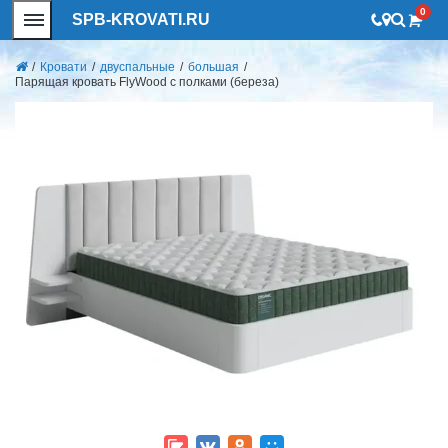
0
SPB-KROVATI.RU
/
Кровати
/
двуспальные
/
большая
/
Парящая кровать FlyWood с полками (береза)