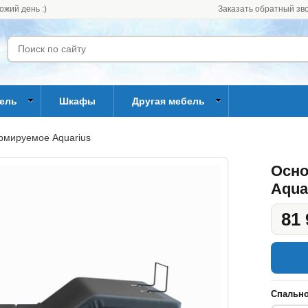
ожий день :)
Заказать обратный зв
бель
Шкафы
Другая мебель
рмируемое Aquarius
Осно
Aqua
81 
Спально