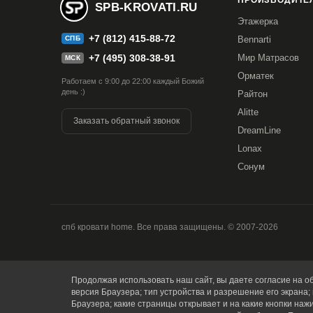
ПРОИЗВОДИТЕЛ
SPB-KROVATI.RU
Этажерка
+7 (812) 415-88-72
СПБ
Bennarti
+7 (495) 308-38-91
Мир Матрасов
МСК
Орматек
Работаем с 9:00 до 22:00 каждый Божий
день :)
Райтон
Alitte
Заказать обратный звонок
DreamLine
Lonax
Сонум
спб кровати home. Все права защищены. © 2007-2026
Продолжая использовать наш сайт, вы даете согласие на об
версия Браузера; тип устройства и разрешение его экрана; 
Браузера; какие страницы открывает и на какие кнопки наж