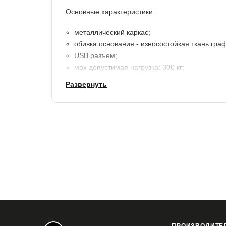
Основные характеристики:
металлический каркас;
обивка основания - износостойкая ткань граф
USB разъем;
мах допустимая нагрузка: 300 кг;
регулируемые по высоте опоры;
Развернуть
нижняя light подсветка.
Гарантия:
2 года.
Срок службы:
10 лет.