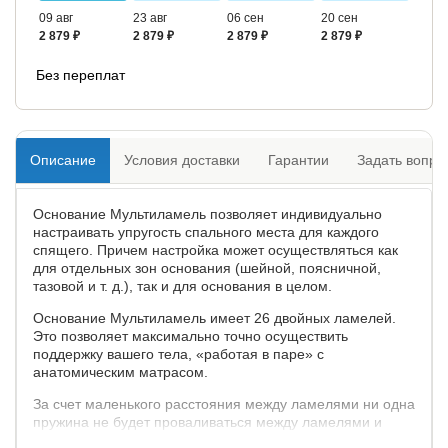
09 авг
23 авг
06 сен
20 сен
2 879 ₽
2 879 ₽
2 879 ₽
2 879 ₽
Без переплат
Описание
Условия доставки
Гарантии
Задать вопро
Основание Мультиламель позволяет индивидуально
настраивать упругость спального места для каждого
спящего. Причем настройка может осуществляться как
для отдельных зон основания (шейной, поясничной,
тазовой и т. д.), так и для основания в целом.
Основание Мультиламель имеет 26 двойных ламелей.
Это позволяет максимально точно осуществить
поддержку вашего тела, «работая в паре» с
анатомическим матрасом.
За счет маленького расстояния между ламелями ни одна
пружина не будет проваливаться между ламелями и
работать «впустую», что позволяет увеличить срок