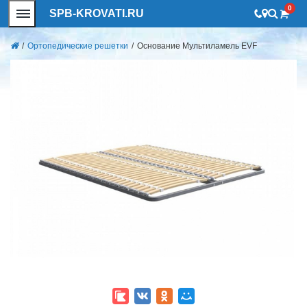
0
SPB-KROVATI.RU
/
Ортопедические решетки
/
Основание Мультиламель EVF