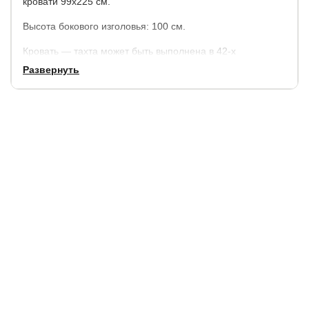
кровати 99х225 см.
Высота бокового изголовья: 100 см.
Кровать — тахта может быть выполнена в 42-х
исполнениях, которые включают в себя сочетание 4-х
Развернуть
цветов ЛДСП с 7-ю видами экокожи и 6-ю видами ткани.
В комплект кровати входит пружинный матрас средней
жесткости Optima Classik EVS500 высотой 19 см.
Гарантия:
3 года