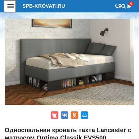
0
SPB-KROVATI.RU
Односпальная кровать тахта Lancaster с
матрасом Optima Classik EVS500