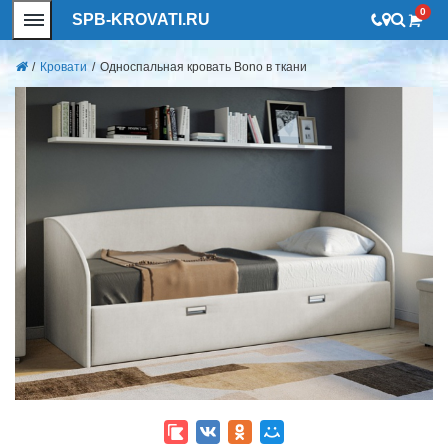
0
SPB-KROVATI.RU
/
Кровати
/
Односпальная кровать Bono в ткани