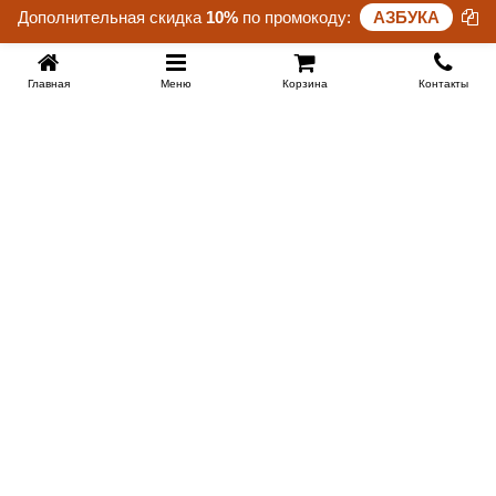
Дополнительная скидка
10%
по промокоду:
АЗБУКА
25 дней 09 часов 23 минут 15 секунд
Главная
Меню
Корзина
Контакты
SPB-KROVATI.RU
+7 (812) 415-88-72
СПБ
+7 (495) 308-38-91
МСК
Работаем с 9:00 до 22:00 каждый Божий день :)
Заказать обратный звонок
ПРОИЗВОДИТЕЛИ КРОВАТЕЙ
Этажерка
Bennarti