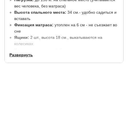
вес человека, без матраса)
Высота спального места:
34 см.- удобно садиться и
вставать
Фиксация матраса:
утоплен на 6 см - не съезжает во
сне
Ящики:
2 шт., высота 18 см., выкатываются на
колесиках
Ход ящиков:
плавный, без повреждения пола
Развернуть
(прорезиненные колеса)
Каркас:
высокопрочное сертифицированное ДСП
Конструкция:
без возможности изменения (без
подъемного механизма и доп. бортиков)
Боковины:
одинаковой высоты 53-76
см., симметричный внешний вид
Габариты
Параметр
Размер
Ширина
+ 8 см. к спальному месту
Длина
+ 7 см. к спальному месту
Высота изголовья
86 см.
Описание