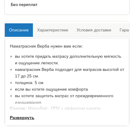
Без переплат
Описание
Характеристики
Условия доставки
Гарант
Наматрасник Верба нужен вам если:
вы хотите придать матрасу дополнительную мягкость
и ощущение легкости.
наматрасник Верба подходит для матрасов высотой от
17 до 25 см.
толщина: 5 см.
если вы хотите ощущение комфорта
вы хотите защитить матрас от преждевременного
изнашивания.
Состав:
MemoRait - ППУ с эффектом памяти.
Развернуть
Чехол
: трикотажная ткань с бурлетом