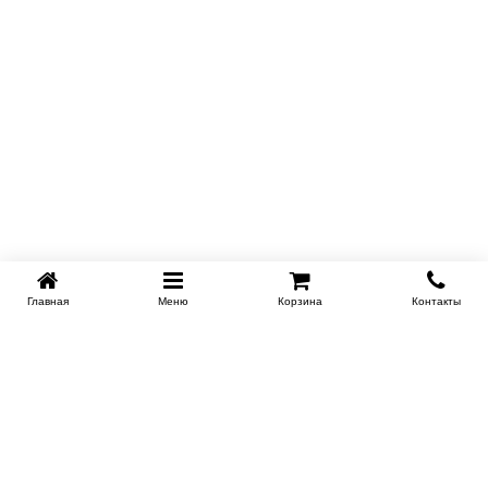
Главная
Меню
Корзина
Контакты
SPB-KROVATI.RU
+7 (812) 415-88-72
СПБ