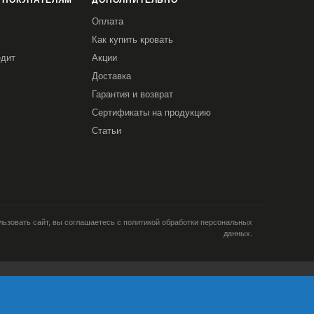
 ПОКУПАТЕЛЯМ
ДОПОЛНИТЕЛЬНО
Оплата
Как купить кровать
едит
Акции
Доставка
Гарантия и возврат
Сертификаты на продукцию
Статьи
ьзовать сайт, вы соглашаетесь с политикой обработки персональных
данных.
и; тип и версия ОС; тип и
кламе; язык ОС и
Я согласен
ретаргетинга и