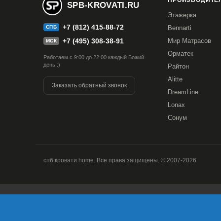
ПРОИЗВОДИТЕЛ
SPB-KROVATI.RU
90x220
120x190
120x195
120x200
12
Этажерка
140x200
140x210
140x220
160x190
1
+7 (812) 415-88-72
СПБ
Bennarti
+7 (495) 308-38-91
Мир Матрасов
МСК
180x190
180x195
180x200
180x210
1
Орматек
Работаем с 9:00 до 22:00 каждый Божий
день :)
Райтон
Alitte
Заказать обратный звонок
DreamLine
Lonax
Сонум
спб кровати home. Все права защищены. © 2007-2026
Продолжая использовать наш сайт, вы даете согласие на об
версия Браузера; тип устройства и разрешение его экрана; 
Браузера; какие страницы открывает и на какие кнопки наж