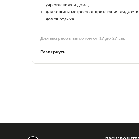
учреждениях и дома,
для защиты матраса от протекания жидкости в
домов отдыха.
Для матрасов высотой от 17 до 27 см.
Развернуть
Материалы используемые для изготовления не
Верх чехла из махрового полотна
Изнутри 100% непромокаемое покрытие Ме
Бортики из сатина, с прошитой по нижнему 
Купить в 1 клик
Все модификации:
80x190
80x195
80x200
80x210
80x22