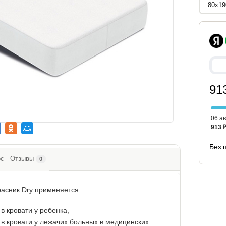
91
06 ав
913 
Без 
ос
Отзывы
0
асник Dry применяется:
в кровати у ребенка,
 в кровати у лежачих больных в медицинских