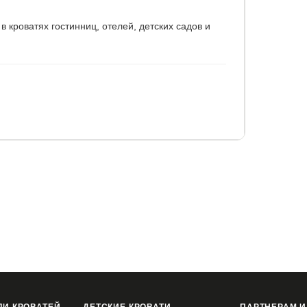
 кроватях гостинниц, отелей, детских садов и
промокаемого чехла:
мбрана
краю резинкой для надежной фиксации.
0
90x190
90x195
90x200
90x210