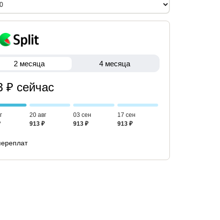
2 месяца
4 месяца
3 ₽ сейчас
г
20 авг
03 сен
17 сен
₽
913 ₽
913 ₽
913 ₽
переплат