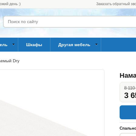
ожий день :)
Заказать обратный зв
бель
Шкафы
Другая мебель
аемый Dry
Нама
8 110
3 6
Спально