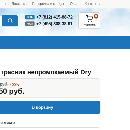
онок
Доставка
Рассрочка и кредит
О нас
Контакты
0
+7 (812) 415-88-72
СПБ
+7 (495) 308-38-91
МСК
Корзина
трасник непромокаемый Dry
 руб.
- 55%
50 руб.
В корзину
е место