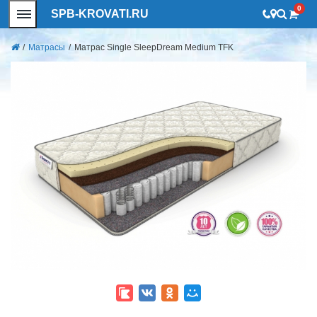
0
SPB-KROVATI.RU
/
Матрасы
/
Матрас Single SleepDream Medium TFK