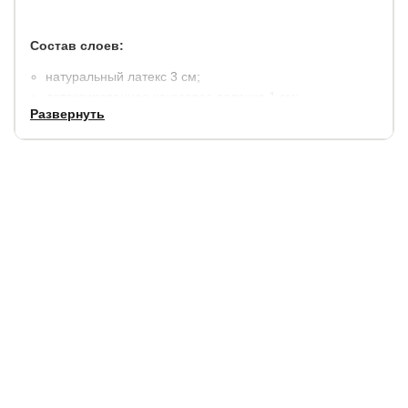
Состав слоев:
натуральный латекс 3 см;
латексированное кокосовое волокно 1 см;
Развернуть
термовойлок;
независимый пружинный блок "ТФК" (TFK) 256 пр./м2;
усиление по периметру из пенополиуретана;
термовойлок;
чехол: Elit, ткань из хлопкового жаккарда (состав:
хлопок 40%, полиэстер 60%). Простеган на холлконе
250 гр./м2. Специальная пропитка предохраняет
покрытие от истирания.
Гарантия:
2 года на наполнитель и чехол (10 лет на
пружинный блок).