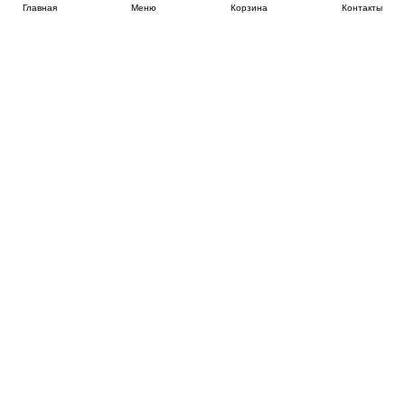
Главная
Меню
Корзина
Контакты
SPB-KROVATI.RU
+7 (812) 415-88-72
СПБ
+7 (495) 308-38-91
МСК
Работаем с 9:00 до 22:00 каждый Божий день :)
Заказать обратный звонок
ПРОИЗВОДИТЕЛИ КРОВАТЕЙ
Этажерка
Bennarti
Мир Матрасов
Орматек