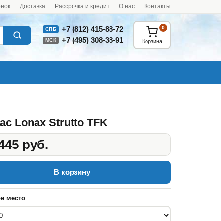
онок
Доставка
Рассрочка и кредит
О нас
Контакты
0
+7 (812) 415-88-72
СПБ
+7 (495) 308-38-91
МСК
Корзина
ас Lonax Strutto TFK
445 руб.
В корзину
е место