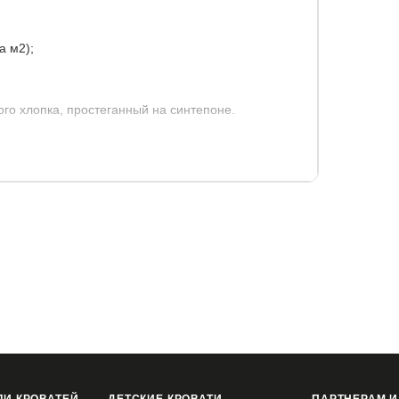
а м2);
го хлопка, простеганный на синтепоне.
г.