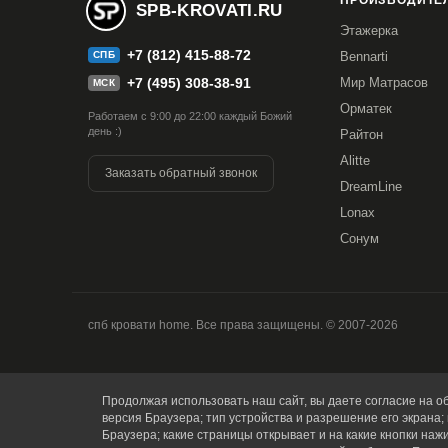
ПРОИЗВОДИТЕЛ
SPB-KROVATI.RU
Этажерка
+7 (812) 415-88-72
СПБ
Bennarti
+7 (495) 308-38-91
Мир Матрасов
МСК
Орматек
Работаем с 9:00 до 22:00 каждый Божий
день :)
Райтон
Alitte
Заказать обратный звонок
DreamLine
Lonax
Сонум
спб кровати home. Все права защищены. © 2007-2026
Продолжая использовать наш сайт, вы даете согласие на об
версия Браузера; тип устройства и разрешение его экрана; 
Браузера; какие страницы открывает и на какие кнопки наж