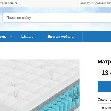
ожий день :)
Заказать обратный зв
бель
Шкафы
Другая мебель
Матр
13 
Спально