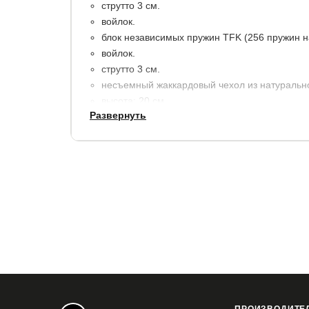
струтто 3 см.
войлок.
блок независимых пружин TFK (256 пружин н
войлок.
струтто 3 см.
несъемный жаккардовый чехол из натурально
высота: 20 см.
Развернуть
максимальный вес на 1 спальное место: 110 к
Гарантия:
3 года