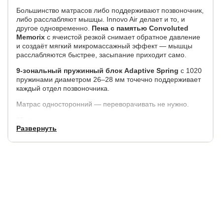
Большинство матрасов либо поддерживают позвоночник,
либо расслабляют мышцы. Innovo Air делает и то, и
другое одновременно.
Пена с памятью Convoluted
Memorix
с ячеистой резкой снимает обратное давление
и создаёт мягкий микромассажный эффект — мышцы
расслабляются быстрее, засыпание приходит само.
9-зональный пружинный блок Adaptive Spring
с 1020
пружинами диаметром 26–28 мм точечно поддерживает
каждый отдел позвоночника.
Матрас односторонний — переворачивать не нужно.
25 см
Развернуть
высота матраса
1020
пружин на место
9 зон
поддержки тела
26–28 мм