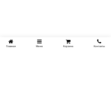
Главная
Меню
Корзина
Контакты
SPB-KROVATI.RU
+7 (812) 415-88-72
СПБ
+7 (495) 308-38-91
МСК
Работаем с 9:00 до 22:00 каждый Божий день :)
Заказать обратный звонок