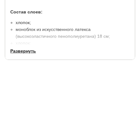
Состав слоев:
хлопок;
моноблок из искусственного латекса
(высокоэластичного пенополиуретана) 18 см;
хлопок;
чехол: Lux, ткань из хлопкового жаккарда (состав:
Развернуть
хлопок 40%, полиэстер 60%). Простеган на холлконе
200 гр./м2.
высота 19 см.
Матрас в вакуумной упаковке, скрученный в компактный
рулон, за счет чего удобен для транспортировки.
Готов к использованию через 8-10 часов после
распаковки.
Гарантия:
2 года.