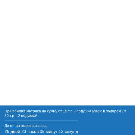
Купить в 1 клик
При покупке матраса на сумму от 15 т.р. - подушка Magic в подарок! От
30 т.р. - 2 подушки!
До конца акции осталось:
25 дней 23 часов 05 минут 12 секунд