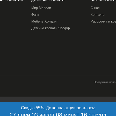
И КРОВАТЕЙ
ДЕТСКИЕ КРОВАТИ
ПАРТНЕРАМ И
Мир Мебели
О нас
Фант
Контакты
Мебель Холдинг
Рассрочка и кр
Детские кровати Ярофф
Продолжая испол
работку файлов cookie, пользовательских данных (сведения о местоположени
Скидка 55%. До конца акции осталось:
источник откуда пришел на сайт пользователь; с какого сайта или по какой ре
имает пользователь; ip-адрес) в целях функционирования сайта, проведения 
27 дней 03 часов 08 минут 15 секунд