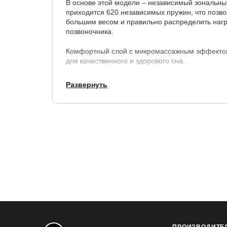
В основе этой модели – независимый зональны
приходится 620 независимых пружин, что позво
большим весом и правильно распределить нагр
позвоночника.
Комфортный слой с микромассажным эффектом
для качественного и здорового сна.
Чехол выполнен из белоснежной трикотажной т
Развернуть
бурлетом приятного серого цвета.
Высота матраса - 20 см.
Гарантия на матрас:
1,5 года.