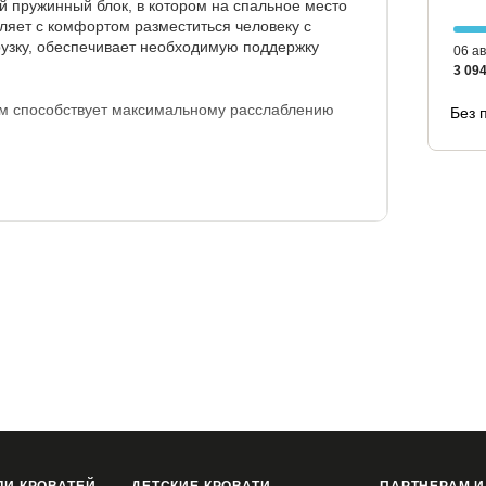
й пружинный блок, в котором на спальное место
ляет с комфортом разместиться человеку с
узку, обеспечивает необходимую поддержку
06 ав
3 094
 способствует максимальному расслаблению
Без 
кани, простеганной на синтепоне, с мебельным