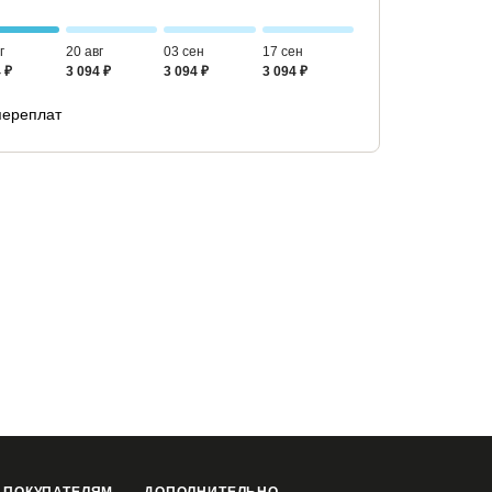
г
20 авг
03 сен
17 сен
 ₽
3 094 ₽
3 094 ₽
3 094 ₽
переплат