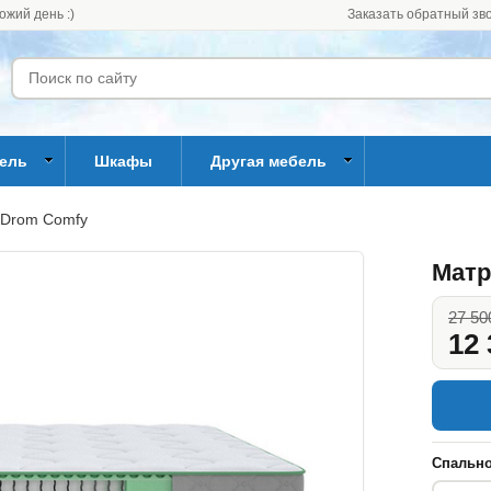
ожий день :)
Заказать обратный зв
бель
Шкафы
Другая мебель
 Drom Comfy
Матр
27 50
12 
Спально