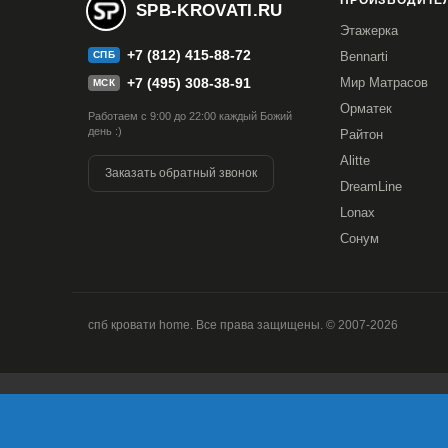
ПРОИЗВОДИТЕЛ
SPB-KROVATI.RU
Этажерка
+7 (812) 415-88-72
СПБ
Bennarti
+7 (495) 308-38-91
Мир Матрасов
МСК
Орматек
Работаем с 9:00 до 22:00 каждый Божий
день :)
Райтон
Alitte
Заказать обратный звонок
DreamLine
Lonax
Сонум
спб кровати home. Все права защищены. © 2007-2026
Продолжая использовать наш сайт, вы даете согласие на об
версия Браузера; тип устройства и разрешение его экрана; 
Браузера; какие страницы открывает и на какие кнопки наж