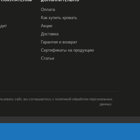
 ПОКУПАТЕЛЯМ
ДОПОЛНИТЕЛЬНО
Оплата
Как купить кровать
едит
Акции
Доставка
Гарантия и возврат
Сертификаты на продукцию
Статьи
ьзовать сайт, вы соглашаетесь с политикой обработки персональных
данных.
и; тип и версия ОС; тип и
кламе; язык ОС и
Я согласен
ретаргетинга и