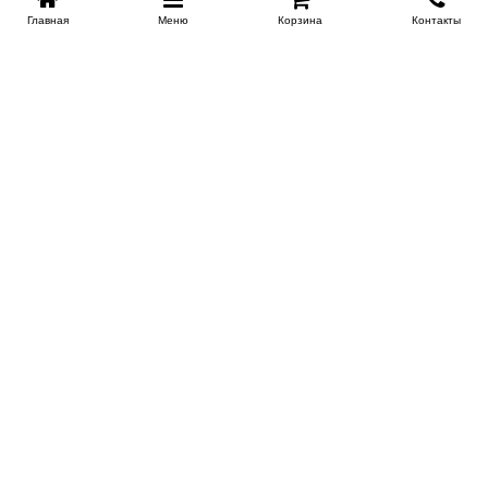
Главная
Меню
Корзина
Контакты
SPB-KROVATI.RU
+7 (812) 415-88-72
СПБ
+7 (495) 308-38-91
МСК
Работаем с 9:00 до 22:00 каждый Божий день :)
Заказать обратный звонок
ПРОИЗВОДИТЕЛИ КРОВАТЕЙ
Этажерка
Bennarti
Мир Матрасов
Орматек