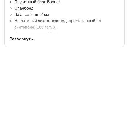
Пружинный блок Bonnel.
Спанбонд.
Balance foam 2 см.
Несъемный чехол: жаккард, простеганный на
синтепоне (100 гр/м3).
Высота матраса: 19 см.
Развернуть
Максимальная нагрузка на 1 спальное место 95 кг.
Гарантия:
2 года.
Купить в 1 клик