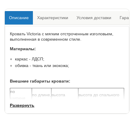
Описание
Характеристики
Условия доставки
Гарант
Кровать Victoria с мягким отстроченным изголовьем,
выполненная в современном стиле.
Материалы:
каркас - ЛДСП;
обивка - ткань или экокожа;
Внешние габариты кровати:
по
по длине,
высота
высота до спального
ширине,
см.
спинок, см.
места, см.
см.
Развернуть
+ 10
+ 10
112/37
30
Просвет между кроватью и полом - 10 см.