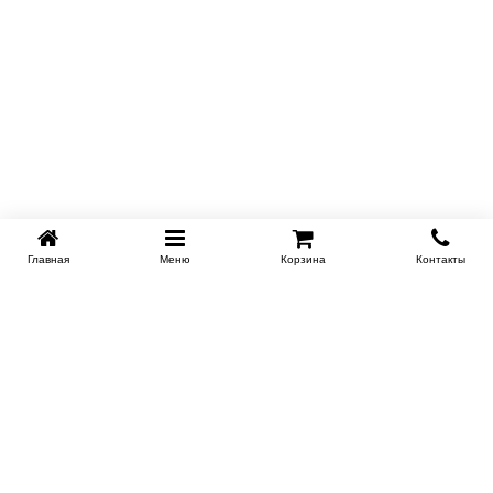
Главная
Меню
Корзина
Контакты
SPB-KROVATI.RU
+7 (812) 415-88-72
СПБ
+7 (495) 308-38-91
МСК
Работаем с 9:00 до 22:00 каждый Божий день :)