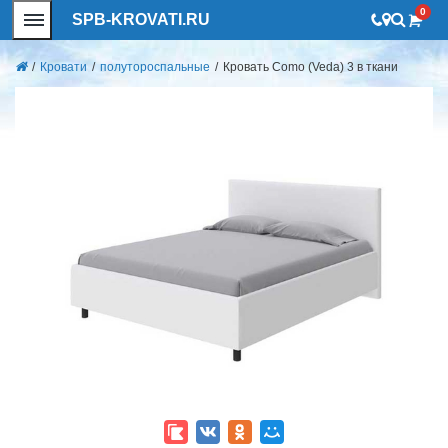
0
SPB-KROVATI.RU
/
Кровати
/
полутороспальные
/
Кровать Como (Veda) 3 в ткани