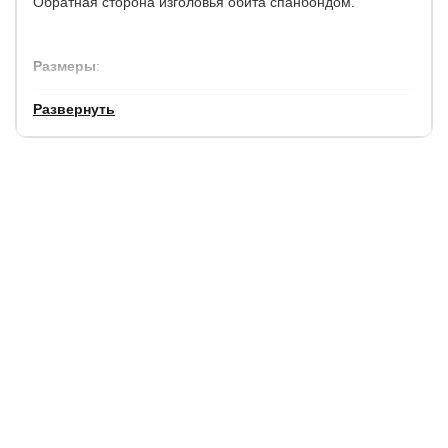
Обратная сторона изголовья обита спанбондом.
Размеры
:
по
по
высота
высота до спального
Развернуть
ширине,см.
длине,см.
изголовья, см.
места, см.
+ 12
+ 10
101
29
Матрас не входит в стоимость кровати, выбрать и
заказать матрас можно у нас на сайте.
Рекомендуемая высота матраса: 19-31 см.
Доп. опции:
замена пуговиц на стразы
ортопедические основания на выбор
раздвижные донышки для создания просторного
бельевого ящика (при выборе основания с
подъемным мех-мом)