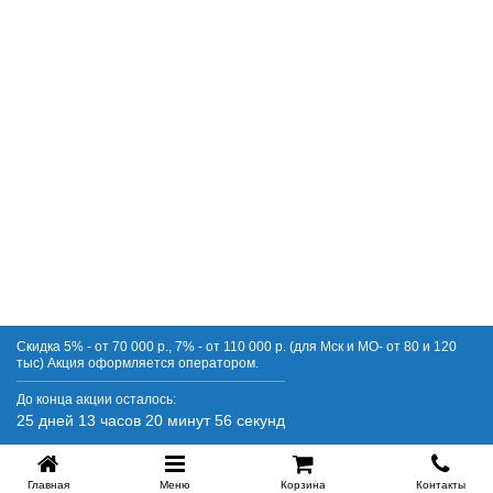
Скидка 5% - от 70 000 р., 7% - от 110 000 р. (для Мск и МО- от 80 и 120
тыс) Акция оформляется оператором.
До конца акции осталось:
25 дней 13 часов 20 минут 56 секунд
Главная
Меню
Корзина
Контакты