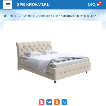
0
SPB-KROVATI.RU
/
Кровати
/
Фабрики
/
Орматек
/
Life
/
Кровать в ткани Next Life 4