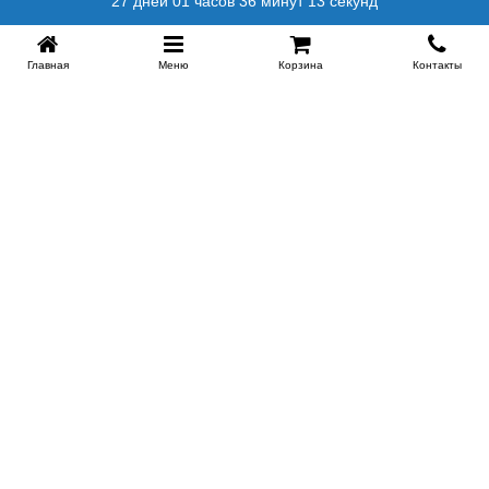
27 дней 01 часов 36 минут 12 секунд
Главная
Меню
Корзина
Контакты
SPB-KROVATI.RU
+7 (812) 415-88-72
СПБ
+7 (495) 308-38-91
МСК
Работаем с 9:00 до 22:00 каждый Божий день :)
Заказать обратный звонок
ПРОИЗВОДИТЕЛИ КРОВАТЕЙ
Этажерка
Bennarti