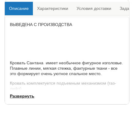
Описание
Характеристики
Условия доставки
Задать
ВЫВЕДЕНА С ПРОИЗВОДСТВА
Кровать Сантана имеет необычное фигурное изголовье.
Плавные линии, мягкая стежка, фактурные ткани - все
это формирует очень уютное спальное место.
Кровать комплектуется подъемным механизмом (газ-
лифт).
Развернуть
Габариты кровати:
по ширине,
по длине,
высота
высота спального
см.
см.
спинок, см.
места, см.
+ 9
+ 6
142
28