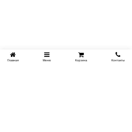
Главная
Меню
Корзина
Контакты
SPB-KROVATI.RU
+7 (812) 415-88-72
СПБ
+7 (495) 308-38-91
МСК
Работаем с 9:00 до 22:00 каждый Божий день :)