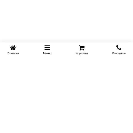
Главная
Меню
Корзина
Контакты
SPB-KROVATI.RU
+7 (812) 415-88-72
СПБ
+7 (495) 308-38-91
МСК
Работаем с 9:00 до 22:00 каждый Божий день :)
Заказать обратный звонок