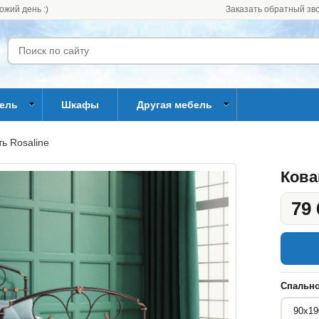
ожий день :)
Заказать обратный зв
бель
Шкафы
Другая мебель
ь Rosaline
Кова
79 
Спально