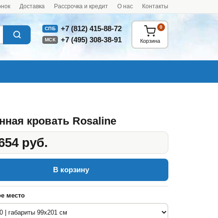
онок
Доставка
Рассрочка и кредит
О нас
Контакты
0
+7 (812) 415-88-72
СПБ
+7 (495) 308-38-91
МСК
Корзина
нная кровать Rosaline
654 руб.
В корзину
е место