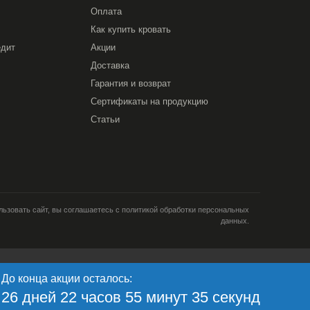
Оплата
Как купить кровать
едит
Акции
Доставка
Гарантия и возврат
Сертификаты на продукцию
Статьи
ьзовать сайт, вы соглашаетесь с политикой обработки персональных
данных.
и; тип и версия ОС; тип и
До конца акции осталось:
кламе; язык ОС и
Я согласен
ретаргетинга и
26 дней 22 часов 55 минут 34 секунд