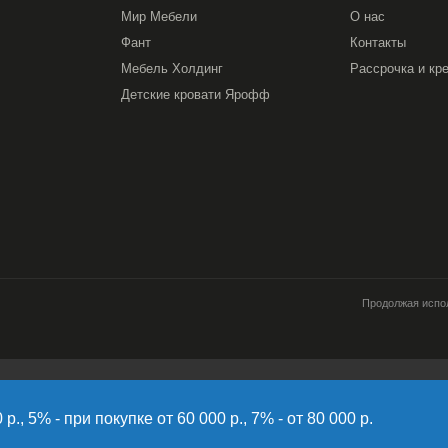
 обладают высокой плотностью, устойчивы к
Мир Мебели
О нас
их средств. Такая обивка сохраняет форму и
Фант
Контакты
Мебель Холдинг
Рассрочка и кр
Детские кровати Ярофф
Продолжая испол
работку файлов cookie, пользовательских данных (сведения о местоположени
источник откуда пришел на сайт пользователь; с какого сайта или по какой ре
., 5% - при покупке от 60 000 р., 7% - от 80 000 р.
имает пользователь; ip-адрес) в целях функционирования сайта, проведения 
вы не хотите, чтобы ваши данные обрабатывались, покиньте сайт.