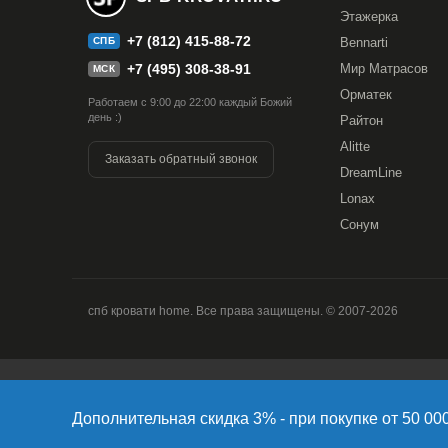
Да, мебельные ткани, используемые в отделке,
Этажерка
истиранию и легко очищаются при помощи мягк
+7 (812) 415-88-72
СПБ
Bennarti
цвет даже при активном использовании.
+7 (495) 308-38-91
Мир Матрасов
МСК
Орматек
Работаем с 9:00 до 22:00 каждый Божий
день :)
Райтон
Alitte
Заказать обратный звонок
DreamLine
Lonax
Сонум
спб кровати home. Все права защищены. © 2007-2026
Продолжая использовать наш сайт, вы даете согласие на об
версия Браузера; тип устройства и разрешение его экрана; 
Дополнительная скидка 3% - при покупке от 50 000 р
Браузера; какие страницы открывает и на какие кнопки наж
проведения статистических исследований и обзоров. Если 