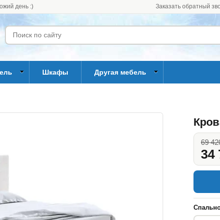
ожий день :)
Заказать обратный зв
бель
Шкафы
Другая мебель
Кров
69 42
34 
Спально