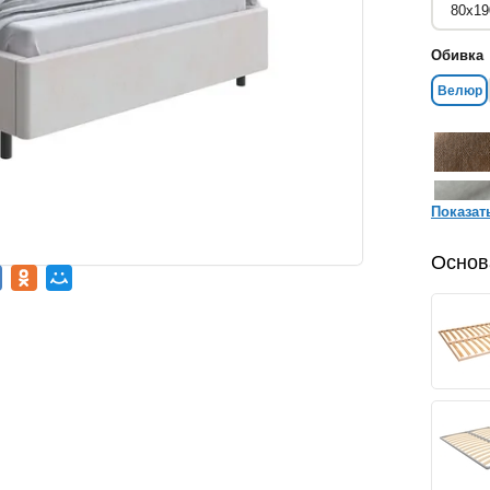
Обивка
Велюр
Показат
Основ