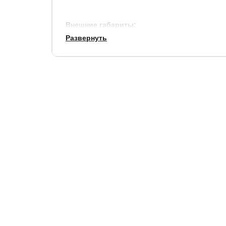
Внешние габариты:
Развернуть
по ширине, см.
по длине, см.
+ 17
+ 14
Просвет над полом: 12 см.
Высота боковины: 42 см.
Рекомендуемая высота матраса: 20-35 см.
В комплекте к кровати не идет встроенное осн
подобрать подходящее.
Матрас не входит в стоимость кровати, выбрать