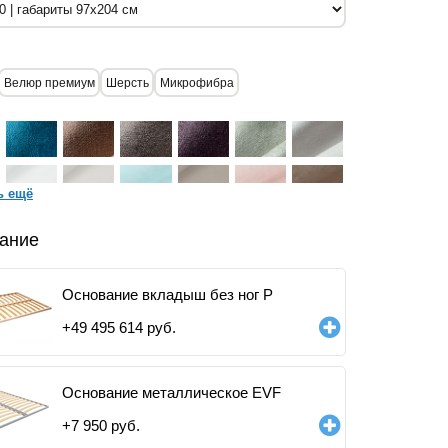
Велюр премиум
Шерсть
Микрофибра
ь ещё
ание
Основание вкладыш без ног P
+
49 495 614
руб.
Основание металлическое EVF
+
7 950
руб.