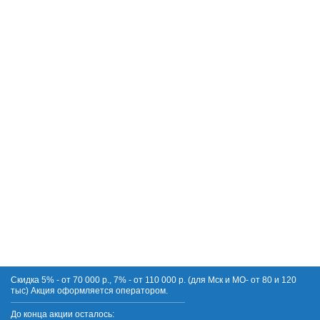
Скидка 5% - от 70 000 р., 7% - от 110 000 р. (для Мск и МО- от 80 и 120
тыс) Акция оформляется оператором.
До конца акции осталось: