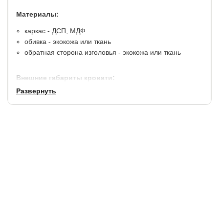
Материалы:
каркас - ДСП, МДФ
обивка - экокожа или ткань
обратная сторона изголовья - экокожа или ткань
Внешние габариты кровати:
Развернуть
по ширине, см.
по длине, см.
высота спинок, см.
+ 10
+ 23
96/41
Просвет над полом - 15 см. Высота царги (боковины) - 21
см.
Матрас и основание не входят в комплектацию. Заказать
матрас можно в нашем магазине.
Дополнительная опция:
длина спального места 210 см.
(+ 15% к стоимости кровати).
Дополнительно можно заказать мебель для спальни:
тумбы, комоды, шкафы.