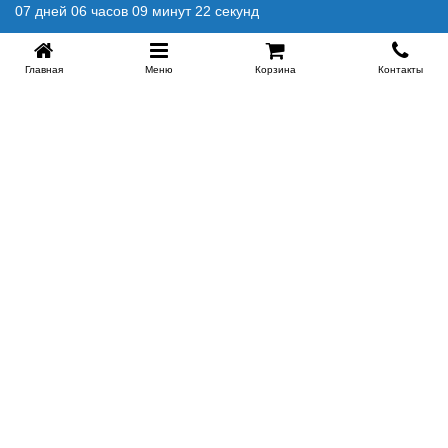
07 дней 06 часов 09 минут 21 секунд
Главная
Меню
Корзина
Контакты
SPB-KROVATI.RU
+7 (812) 415-88-72
СПБ
+7 (495) 308-38-91
МСК
Работаем с 9:00 до 22:00 каждый Божий день :)
Заказать обратный звонок
ПРОИЗВОДИТЕЛИ КРОВАТЕЙ
Этажерка
Bennarti