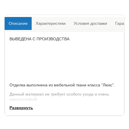
Описание
Характеристики
Условия доставки
Гарант
ВЫВЕДЕНА С ПРОИЗВОДСТВА
Отделка выполнена из мебельной ткани класса "Люкс".
Данный материал не требует особого ухода и очень
износостойкий.
Развернуть
Кровать из ткани Rocky 2 выпускается в восьми цветах:
глазго серый, глазго бежевый, лофти лён, лофти Рыжий,
глазго коричневый, лофти олива (на фото)
Высота изголовья 113 см.