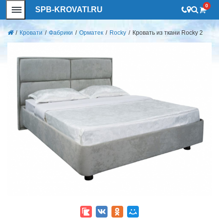
0
SPB-KROVATI.RU
/
Кровати
/
Фабрики
/
Орматек
/
Rocky
/
Кровать из ткани Rocky 2