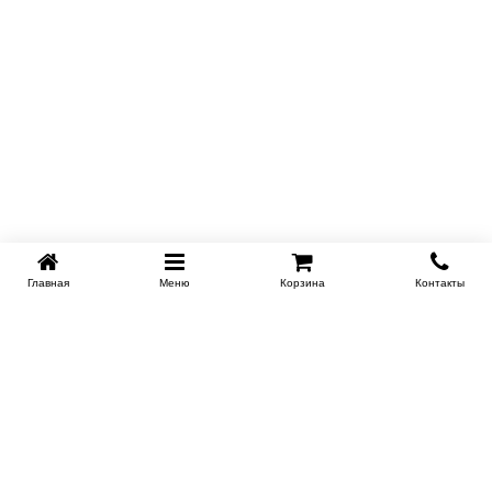
Главная
Меню
Корзина
Контакты
SPB-KROVATI.RU
+7 (812) 415-88-72
СПБ
+7 (495) 308-38-91
МСК