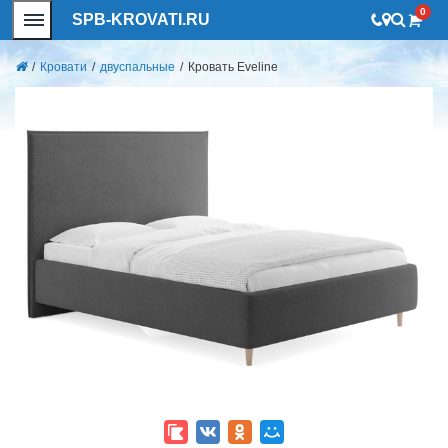
0
SPB-KROVATI.RU
/
Кровати
/
двуспальные
/
Кровать Eveline