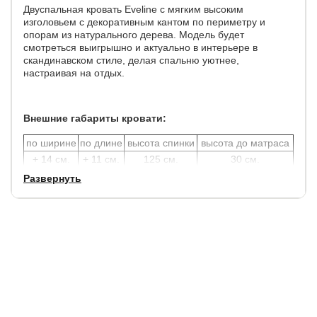
Двуспальная кровать Eveline с мягким высоким
изголовьем с декоративным кантом по периметру и
опорам из натурального дерева. Модель будет
смотреться выигрышно и актуально в интерьере в
скандинавском стиле, делая спальню уютнее,
настраивая на отдых.
Внешние габариты кровати:
по ширине
по длине
высота спинки
высота до матраса
+ 14 см.
+ 11 см.
125 см.
30 см.
Развернуть
Углубление под матрас 8 см.
Допустимая высота матраса 30 см.
Просвет над полом - 14 см.
Толщина спинки - 5 см.
Увеличенное расстояние до царг способствует легкой
уборке под кроватью с помощью робота – пылесоса.