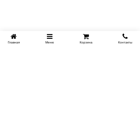
Главная
Меню
Корзина
Контакты
SPB-KROVATI.RU
+7 (812) 415-88-72
СПБ
+7 (495) 308-38-91
МСК
Работаем с 9:00 до 22:00 каждый Божий день :)
Заказать обратный звонок
ПРОИЗВОДИТЕЛИ КРОВАТЕЙ