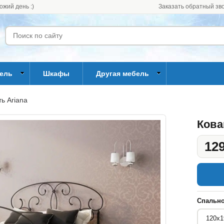
ожий день :)
Заказать обратный зв
бель
Шкафы
Другая мебель
ь Ariana
Кова
129
Спально