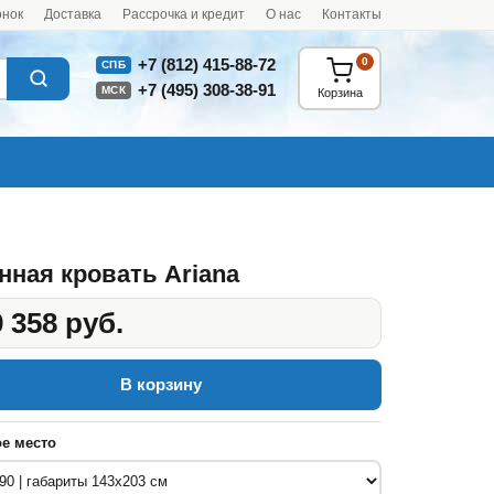
онок
Доставка
Рассрочка и кредит
О нас
Контакты
0
+7 (812) 415-88-72
СПБ
+7 (495) 308-38-91
МСК
Корзина
нная кровать Ariana
 358 руб.
В корзину
е место