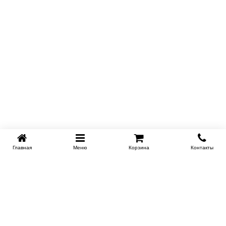
Главная
Меню
Корзина
Контакты
SPB-KROVATI.RU
+7 (812) 415-88-72
СПБ