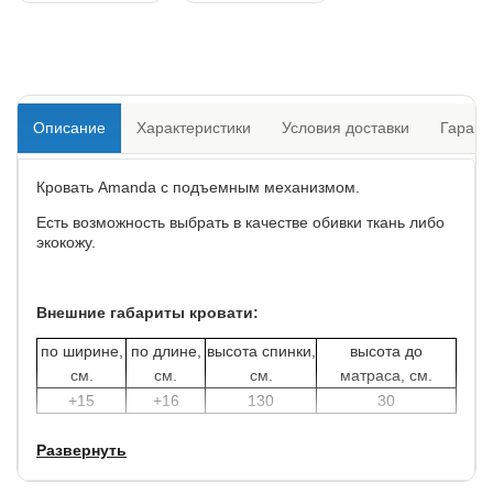
Описание
Характеристики
Условия доставки
Гарант
Кровать Amanda с подъемным механизмом.
Есть возможность выбрать в качестве обивки ткань либо
экокожу.
Внешние габариты кровати:
по ширине,
по длине,
высота спинки,
высота до
см.
см.
см.
матраса, см.
+15
+16
130
30
Развернуть
В комплект кровати включено кроватное основание с
механизмом подъема.