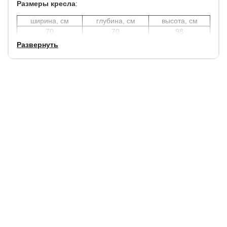
Размеры кресла
:
ширина, см
глубина, см
высота, см
70
70
98
Развернуть
Высота сиденья: 46 см.
Глубина сиденья: 50 см.
Ширина сиденья: 48 см.
Высота передних ножек: 35 см.
Высота задних ножек: 29 см.
Гарантия:
1,5 года.
Срок службы:
7 лет.