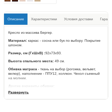
Описание
Характеристики
Условия доставки
Гарант
Кресло из массива Бергер.
Материал:
каркас - сосна или бук по выбору. Покрытие
шпоном.
Размер, см (ГхШхВ) :
92х73х93.
Высота спального места:
49 см.
Обивка матраса
- ткань на выбор (рогожка, вельвет,
велюр), наполнение - ППУ12, холлкон. Чехол съемный
на молнии.
Другие варианты обивки:
Развернуть
Velvet Lux (микровельвет)
Velutto (велюр)
Kiton (рогожка)