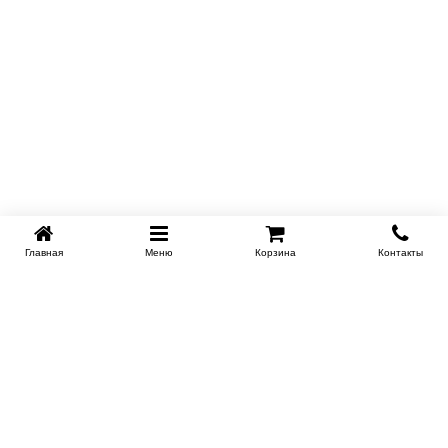
Главная
Меню
Корзина
Контакты
SPB-KROVATI.RU
+7 (812) 415-88-72
СПБ
Купить в 1 клик
+7 (495) 308-38-91
МСК