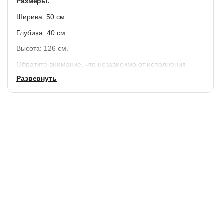
Размеры:
Ширина: 50 см.
Глубина: 40 см.
Высота: 126 см.
Обратите внимание, что независимо от исполнения
комода - цвет внутреннего исполнения будет черным.
Развернуть
Гарантия:
3 года
Срок службы:
10 лет.