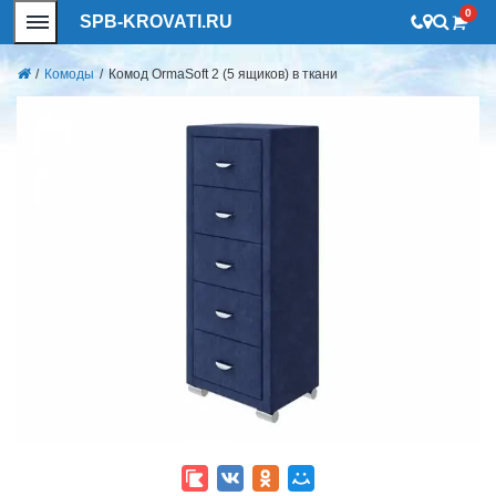
0
SPB-KROVATI.RU
/
Комоды
/
Комод OrmaSoft 2 (5 ящиков) в ткани