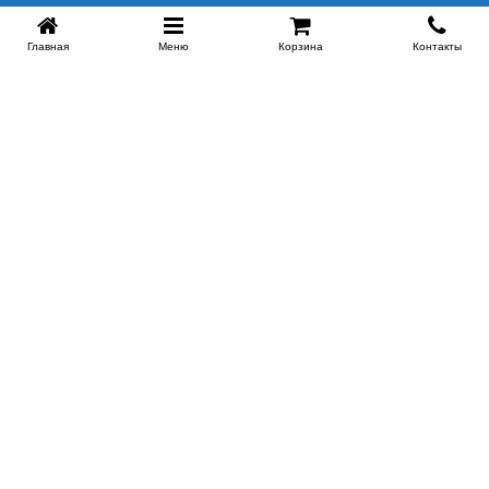
Главная
Меню
Корзина
Контакты
SPB-KROVATI.RU
+7 (812) 415-88-72
СПБ
+7 (495) 308-38-91
МСК
Работаем с 9:00 до 22:00 каждый Божий день :)
Заказать обратный звонок
ПРОИЗВОДИТЕЛИ КРОВАТЕЙ
Этажерка
Bennarti
Мир Матрасов