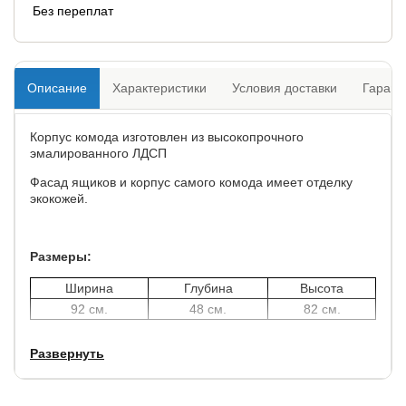
Без переплат
Описание
Характеристики
Условия доставки
Гарант
Корпус комода изготовлен из высокопрочного
эмалированного ЛДСП
Фасад ящиков и корпус самого комода имеет отделку
экокожей.
Размеры:
Ширина
Глубина
Высота
92 см.
48 см.
82 см.
Развернуть
Конструкция комода включает 4 ящика. Все ящики имеют
одинаковые габаритные размеры.
Ящики имеют специальную систему бесшумного