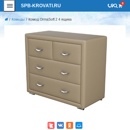
0
SPB-KROVATI.RU
/
Комоды
/
Комод OrmaSoft 2 4 ящика