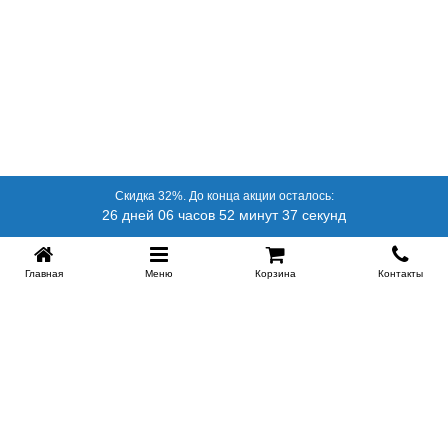
Скидка 32%. До конца акции осталось:
26 дней 06 часов 52 минут 36 секунд
Главная
Меню
Корзина
Контакты
SPB-KROVATI.RU
+7 (812) 415-88-72
СПБ