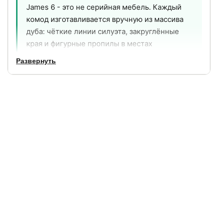
James 6 - это не серийная мебель. Каждый
комод изготавливается вручную из массива
дуба: чёткие линии силуэта, закруглённые
края и фигурные пропилы в местах
открывания - всё это результат ручного труда
Развернуть
столяра, а не штамповки. Шесть ящиков с
бесшумным плавным ходом дают достаточно
места для спальни, гардеробной или
прихожей, а благородная текстура дуба со
временем только становится выразительнее.
6
110 см
вместительных ящиков с
ширина - широкий формат
плавным бесшумным
для обстоятельного
ходом
хранения
88 см
24 мес.