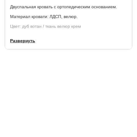
Двуспальная кровать с ортопедическим основанием.
Материал кровати: ЛДСП, велюр.
Цвет: дуб вотан / ткань велюр крем
Развернуть
Внешние габариты кровати:
Ширина
Длина
Высота изголовья
Высота до матраса
см.
см.
см.
см.
180
209,8
89
25
В стоимость кровати матрас не входит, выбрать и
заказать матрас можно в нашем магазине.
Гарантия
: 2 года