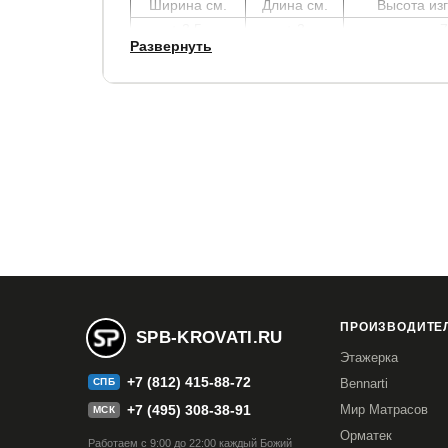
Ширина см.
Длина см.
Высота изг
+ 3,5
+ 3
7
Развернуть
В стоимость кровати матрас не входит, выбрать
Гарантия
: 2 года
ПРОИЗВОДИТЕЛ
SPB-KROVATI.RU
Этажерка
+7 (812) 415-88-72
СПБ
Bennarti
+7 (495) 308-38-91
Мир Матрасов
МСК
Орматек
Работаем с 9:00 до 22:00 каждый Божий