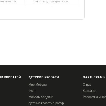
оловья см.
Высота до матраса см.
0
25
 и заказать матрас можно в нашем магазине.
И КРОВАТЕЙ
ДЕТСКИЕ КРОВАТИ
ПАРТНЕРАМ И
Мир Мебели
О нас
Фант
Контакты
Мебель Холдинг
Рассрочка и кр
Детские кровати Ярофф