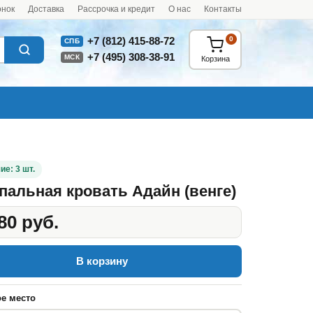
онок
Доставка
Рассрочка и кредит
О нас
Контакты
0
+7 (812) 415-88-72
СПБ
+7 (495) 308-38-91
МСК
Корзина
ие: 3 шт.
пальная кровать Адайн (венге)
80 руб.
В корзину
е место