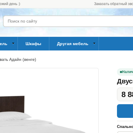
ожий день :)
Заказать обратный зв
бель
Шкафы
Другая мебель
вать Адайн (венге)
Налич
Двус
8 8
Спально