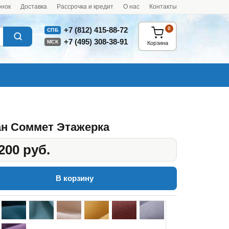
онок
Доставка
Рассрочка и кредит
О нас
Контакты
0
+7 (812) 415-88-72
СПБ
+7 (495) 308-38-91
МСК
Корзина
н Соммет Этажерка
200 руб.
В корзину