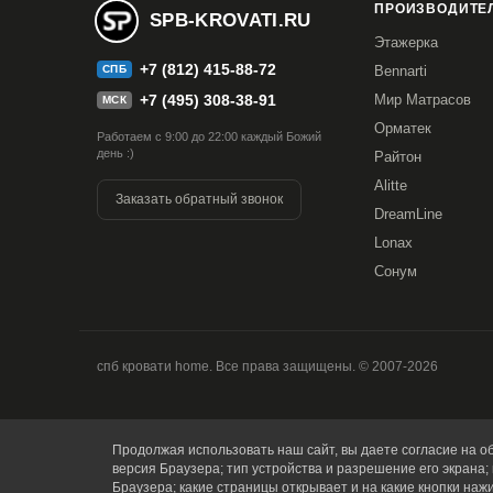
ПРОИЗВОДИТЕЛ
SPB-KROVATI.RU
Этажерка
+7 (812) 415-88-72
СПБ
Bennarti
+7 (495) 308-38-91
Мир Матрасов
МСК
Орматек
Работаем с 9:00 до 22:00 каждый Божий
день :)
Райтон
Alitte
Заказать обратный звонок
DreamLine
Lonax
Сонум
спб кровати home. Все права защищены. © 2007-2026
Продолжая использовать наш сайт, вы даете согласие на об
версия Браузера; тип устройства и разрешение его экрана; 
Браузера; какие страницы открывает и на какие кнопки наж