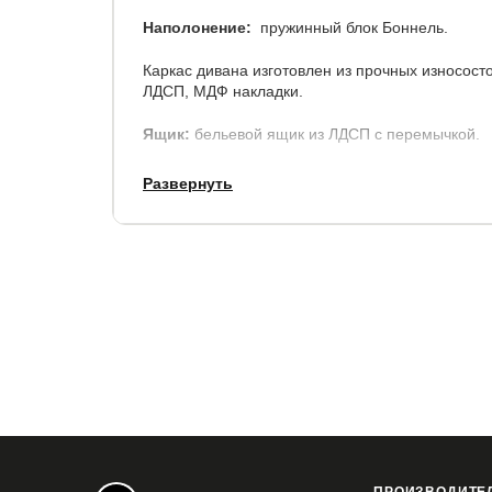
Наполонение:
пружинный блок Боннель.
Каркас дивана изготовлен из прочных износост
ЛДСП, МДФ накладки.
Ящик:
бельевой ящик из ЛДСП с перемычкой.
Развернуть
Размеры
:
Глубина: 160 см.
Ширина: 230 см.
Высота: 85 см.
Размер спального места: 195х150см.
Доп. характеристики: