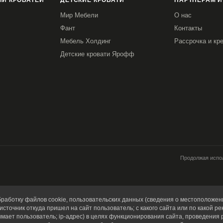
И КРОВАТЕЙ
ДЕТСКИЕ КРОВАТИ
ПАРТНЕРАМ И
н основной обивки дивана).
Мир Мебели
О нас
Фант
Контакты
Мебель Холдинг
Рассрочка и кр
Детские кровати Ярофф
Продолжая испол
работку файлов cookie, пользовательских данных (сведения о местоположени
источник откуда пришел на сайт пользователь; с какого сайта или по какой ре
имает пользователь; ip-адрес) в целях функционирования сайта, проведения 