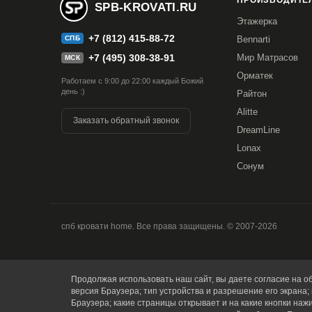
ПРОИЗВОДИТЕЛ
SPB-KROVATI.RU
Подушки спинки наполнение крошкой ППУ. (в то
Этажерка
+7 (812) 415-88-72
СПБ
Bennarti
Гарантия
: 18 мес.
+7 (495) 308-38-91
Мир Матрасов
МСК
Орматек
Работаем с 9:00 до 22:00 каждый Божий
день :)
Купить в 1 клик
Райтон
Alitte
Заказать обратный звонок
DreamLine
Lonax
Сонум
спб кровати home. Все права защищены. © 2007-2026
Продолжая использовать наш сайт, вы даете согласие на об
версия Браузера; тип устройства и разрешение его экрана; 
Браузера; какие страницы открывает и на какие кнопки наж