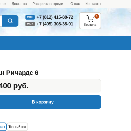
онок
Доставка
Рассрочка и кредит
О нас
Контакты
0
+7 (812) 415-88-72
СПБ
+7 (495) 308-38-91
МСК
Корзина
н Ричардс 6
400 руб.
В корзину
кат
Ткань 5 кат