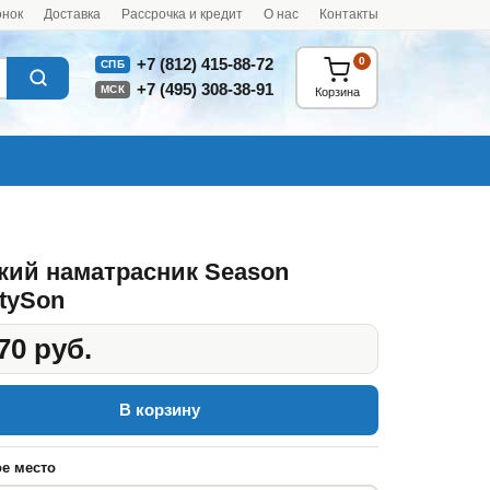
онок
Доставка
Рассрочка и кредит
О нас
Контакты
0
+7 (812) 415-88-72
СПБ
+7 (495) 308-38-91
МСК
Корзина
кий наматрасник Season
tySon
70 руб.
В корзину
е место