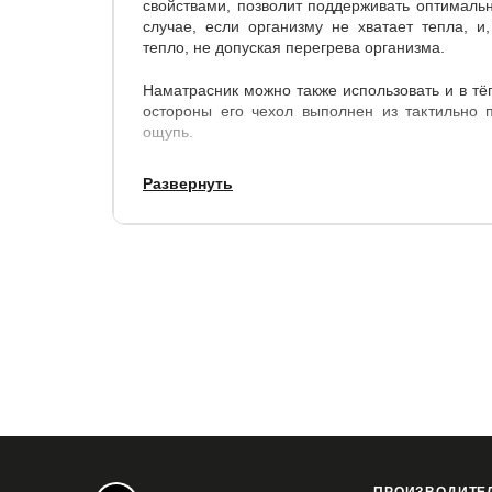
свойствами, позволит поддерживать оптимальн
случае, если организму не хватает тепла, и
тепло, не допуская перегрева организма.
Наматрасник можно также использовать и в тёп
остороны его чехол выполнен из тактильно п
ощупь.
Наматрасник надёжно фиксируется с помощью
Развернуть
съезжает в процессе эксплуатации.
Купить в 1 клик
Все модификации:
80x190
80x200
90x190
90x200
120x1