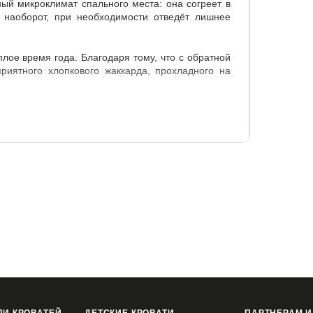
ый микроклимат спального места: она согреет в
, наоборот, при необходимости отведёт лишнее
лое время года. Благодаря тому, что с обратной
риятного хлопкового жаккарда, прохладного на
 4-х резинок по углам, не деформируется и не
90
120x200