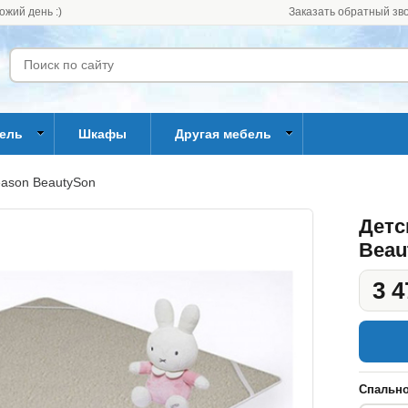
ожий день :)
Заказать обратный зв
бель
Шкафы
Другая мебель
eason BeautySon
Детс
Beau
3 4
Спально