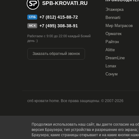
ПРОИЗВОДИТЕЛ
SPB-KROVATI.RU
Этажерка
+7 (812) 415-88-72
СПБ
Bennarti
+7 (495) 308-38-91
Мир Матрасов
МСК
Орматек
Работаем с 9:00 до 22:00 каждый Божий
день :)
Райтон
Alitte
Заказать обратный звонок
DreamLine
Lonax
Сонум
спб кровати home. Все права защищены. © 2007-2026
Продолжая использовать наш сайт, вы даете согласие на об
версия Браузера; тип устройства и разрешение его экрана; 
Браузера; какие страницы открывает и на какие кнопки наж