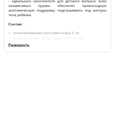
- идеального наполнителя для детского матраса. Блок
независимых пружин обеспечит превосходную
анатомическую поддержку, подстраиваясь под контуры
тела ребёнка.
Состав:
латексированная кокосовая койра 1 см.
пружинный блок "Бэби Покет" (256 пр./м2)
латексированная кокосовая койра 1 см.
Развернуть
макс.нагрузка на место: 50 кг.
высота матраса: 13 см.
несъемный ч
ехол: поликоттон с высоким содержанием
натурального хлопка, окантован плотной широкой
лентой (более надёжная и эстетичная технология
пошива по сравнению со съёмными чехлами на
молнии).
Гарантия
: 2 года.