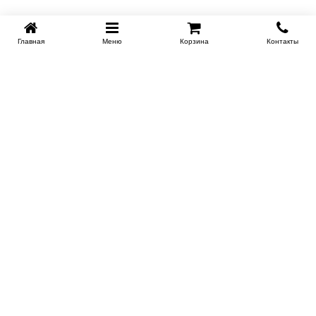
Главная
Меню
Корзина
Контакты
SPB-KROVATI.RU
+7 (812) 415-88-72
СПБ
+7 (495) 308-38-91
МСК
Работаем с 9:00 до 22:00 каждый Божий день :)
Заказать обратный звонок
ПРОИЗВОДИТЕЛИ КРОВАТЕЙ
Этажерка
Bennarti