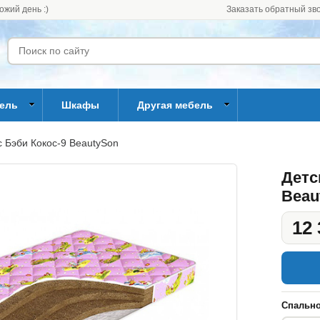
ожий день :)
Заказать обратный зв
бель
Шкафы
Другая мебель
с Бэби Кокос-9 BeautySon
Детс
Beau
12 
Спально