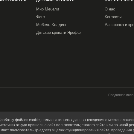
И КРОВАТЕЙ
ДЕТСКИЕ КРОВАТИ
ПАРТНЕРАМ И
Мир Мебели
О нас
Фант
Контакты
Мебель Холдинг
Рассрочка и кр
Детские кровати Ярофф
Продолжая испол
работку файлов cookie, пользовательских данных (сведения о местоположени
источник откуда пришел на сайт пользователь; с какого сайта или по какой ре
имает пользователь; ip-адрес) в целях функционирования сайта, проведения 
0
80x190
80x200
90x190
90x200