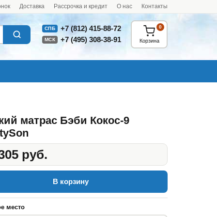
онок
Доставка
Рассрочка и кредит
О нас
Контакты
0
+7 (812) 415-88-72
СПБ
+7 (495) 308-38-91
МСК
Корзина
кий матрас Бэби Кокос-9
tySon
305 руб.
В корзину
е место