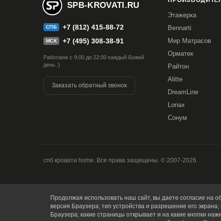
ПРОИЗВОДИТЕЛ
SPB-KROVATI.RU
Этажерка
+7 (812) 415-88-72
СПБ
Bennarti
+7 (495) 308-38-91
Мир Матрасов
МСК
Орматек
Работаем с 9:00 до 22:00 каждый Божий
день :)
Райтон
Alitte
Заказать обратный звонок
DreamLine
Lonax
Сонум
спб кровати home. Все права защищены. © 2007-2026
Купить в 1 клик
Все модификации:
Продолжая использовать наш сайт, вы даете согласие на об
версия Браузера; тип устройства и разрешение его экрана; 
Браузера; какие страницы открывает и на какие кнопки наж
60x120
60x140
70x140
70x160
80x18