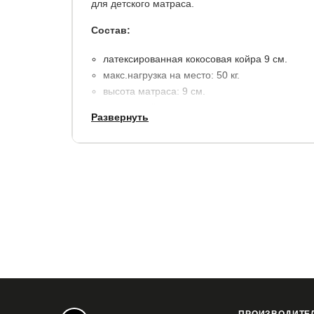
для детского матраса.
Состав:
латексированная кокосовая койра 9 см.
макс.нагрузка на место: 50 кг.
высота матраса: 9 см.
несъемный чехол: поликоттон с высоким сод
Развернуть
плотной широкой лентой (более надёжная и 
съёмными чехлами на молнии).
Гарантия
: 2 года.