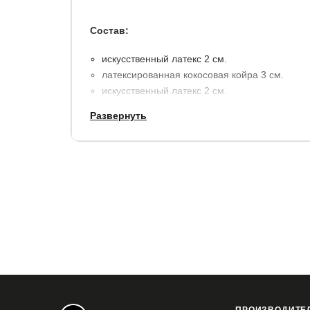
Состав:
искусственный латекс 2 см.
латексированная кокосовая койра 3 см.
искусственный латекс 2 см.
макс.нагрузка на место: 70 кг.
Развернуть
высота матраса: 7 см.
несъемный чехол: поликоттон с высоким сод
плотной широкой лентой (более надёжная и 
съёмными чехлами на молнии).
Гарантия
: 2 года.