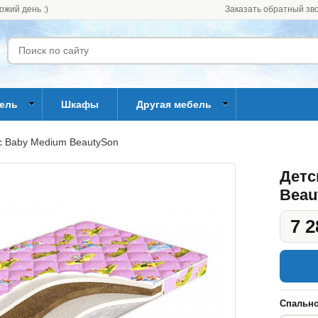
ожий день :)
Заказать обратный зв
бель
Шкафы
Другая мебель
с Baby Medium BeautySon
Детс
Beau
7 2
Спально