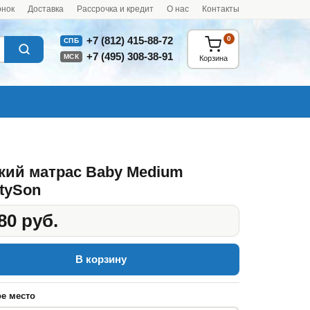
онок
Доставка
Рассрочка и кредит
О нас
Контакты
0
+7 (812) 415-88-72
СПБ
+7 (495) 308-38-91
МСК
Корзина
кий матрас Baby Medium
tySon
80 руб.
В корзину
е место