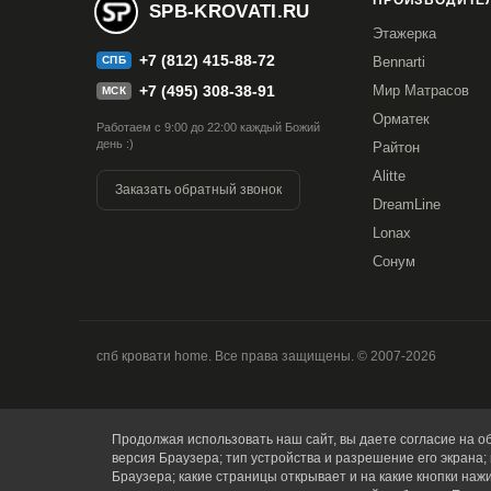
ПРОИЗВОДИТЕЛ
SPB-KROVATI.RU
Этажерка
+7 (812) 415-88-72
СПБ
Bennarti
+7 (495) 308-38-91
Мир Матрасов
МСК
Орматек
Работаем с 9:00 до 22:00 каждый Божий
день :)
Райтон
Alitte
Заказать обратный звонок
DreamLine
Lonax
Сонум
спб кровати home. Все права защищены. © 2007-2026
Продолжая использовать наш сайт, вы даете согласие на об
версия Браузера; тип устройства и разрешение его экрана; 
Купить в 1 клик
Браузера; какие страницы открывает и на какие кнопки наж