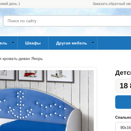
ожий день :)
Заказать обратный зв
бель
Шкафы
Другая мебель
я кровать-диван Якорь
Детс
18 
Спально