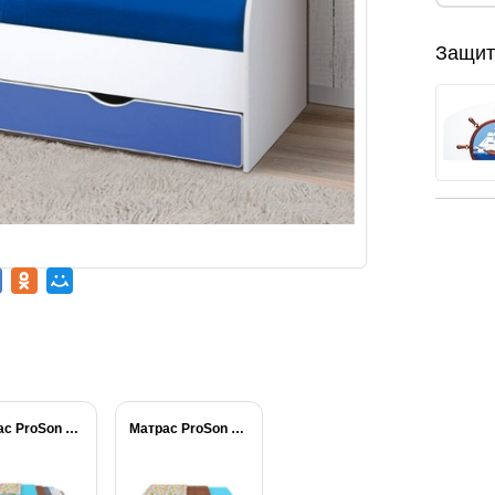
Защит
Матрас ProSon Совенок
Матрас ProSon Тигренок