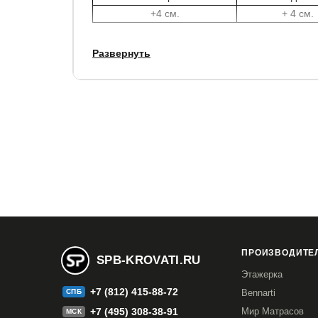
+4 см.
+ 4 см.
Развернуть
Высота до спального места: 38 см.
Максимальная нагрузка на сп. место: 70 кг.
Характеристики:
Материал: ЛДСП (доп. опция - МДФ)
Кромка и кант: ПВХ
Ткань: велюр
Основание кровати: деревянный брус
ПРОИЗВОДИТЕЛ
SPB-KROVATI.RU
Этажерка
+7 (812) 415-88-72
СПБ
Bennarti
Гарантия:
1,5 года
+7 (495) 308-38-91
Мир Матрасов
МСК