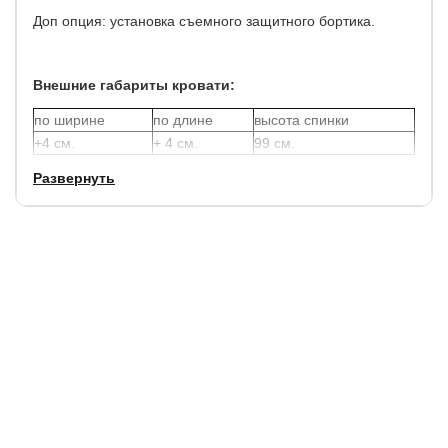
Доп опция: установка съемного защитного бортика.
Внешние габариты кровати:
по ширине
по длине
высота спинки
+4 см.
+ 4 см.
99 см.
Развернуть
Высота до спального места: 38 см.
Максимальная нагрузка на сп. место: 70 кг.
Характеристики:
Материал: ЛДСП (доп. опция - МДФ)
Кромка и кант: ПВХ
Ткань: велюр
Основание кровати: деревянный брус