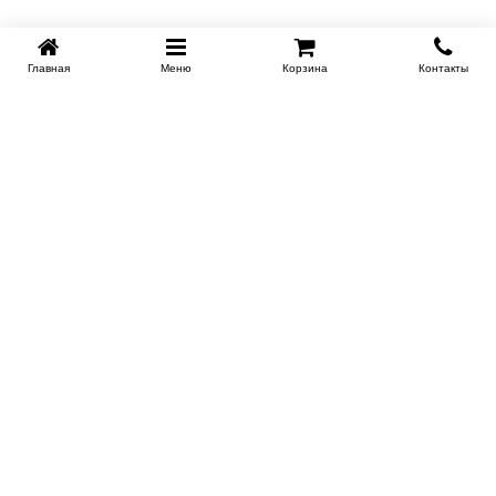
Главная
Меню
Корзина
Контакты
SPB-KROVATI.RU
+7 (812) 415-88-72
СПБ
+7 (495) 308-38-91
МСК
Работаем с 9:00 до 22:00 каждый Божий день :)
Заказать обратный звонок
ПРОИЗВОДИТЕЛИ КРОВАТЕЙ
Этажерка
Bennarti