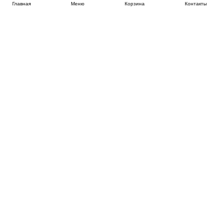
Главная
Меню
Корзина
Контакты
SPB-KROVATI.RU
+7 (812) 415-88-72
СПБ
+7 (495) 308-38-91
МСК
Работаем с 9:00 до 22:00 каждый Божий день :)
Заказать обратный звонок
ПРОИЗВОДИТЕЛИ КРОВАТЕЙ
Этажерка
Bennarti
Мир Матрасов
Орматек