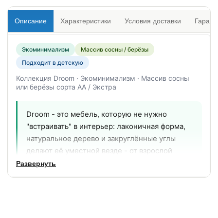
Описание
Характеристики
Условия доставки
Гарант
Экоминимализм
Массив сосны / берёзы
Подходит в детскую
Коллекция Droom · Экоминимализм · Массив сосны
или берёзы сорта АА / Экстра
Droom - это мебель, которую не нужно
"встраивать" в интерьер: лаконичная форма,
натуральное дерево и закруглённые углы
делают её уместной везде - от взрослой
спальни до детской комнаты. Никаких
Развернуть
красителей в ящиках, никаких лишних
деталей. Только массив и продуманная
функциональность.