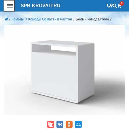
0
SPB-KROVATI.RU
/
Комоды
/
Комоды Орматек и Райтон
/
Белый комод Droom 2